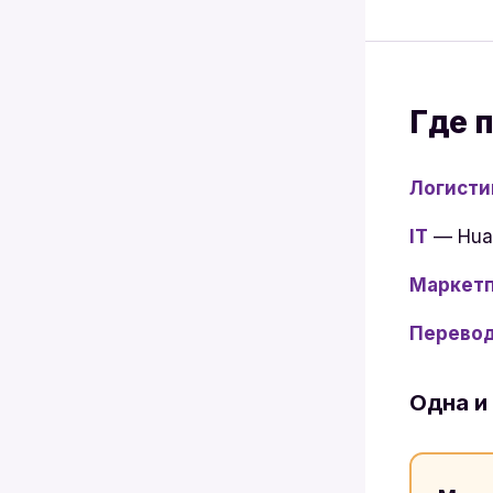
Где 
Логисти
IT
— Huaw
Маркет
Перево
Одна и