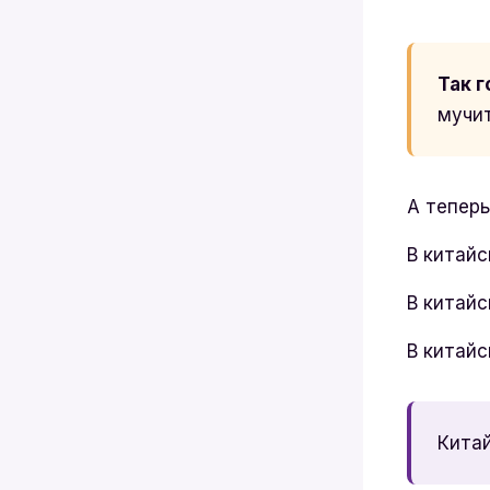
Так г
мучи
А теперь
В китай
В китай
В китай
Кита