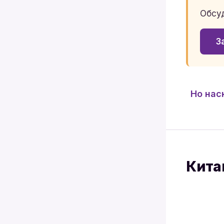
Обсуд
З
Но нас
Кита