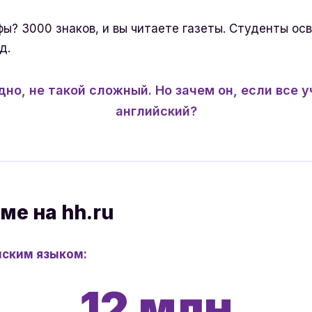
фы?
3000 знаков
, и вы читаете газеты. Студенты ос
д.
дно, не такой сложный. Но зачем он, если все у
английский?
ме на hh.ru
йским языком:
12 млн