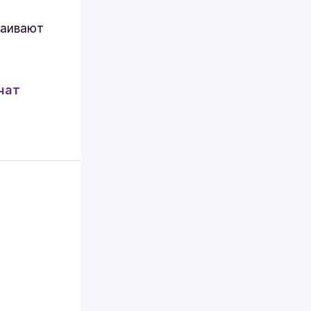
ваивают
чат