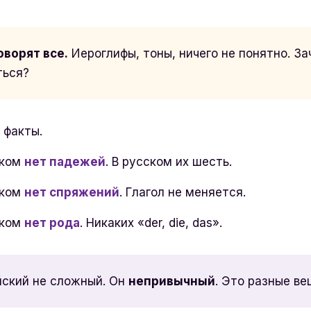
оворят все.
Иероглифы, тоны, ничего не понятно. З
ться?
 факты.
ском
нет падежей
. В русском их шесть.
ском
нет спряжений
. Глагол не меняется.
ском
нет рода
. Никаких «der, die, das».
йский не сложный. Он
непривычный
. Это разные ве