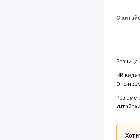
С китай
Разница 
HR видит
Это норм
Резюме с
китайски
Хоти