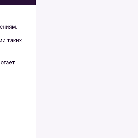
жениям.
ми таких
могает