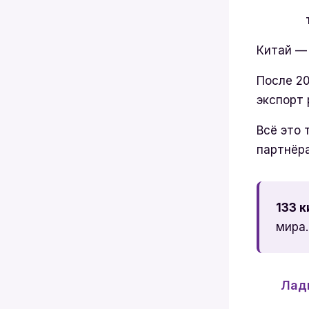
Китай — 
После 20
экспорт 
Всё это 
партнёра
133 
мира.
Ладн