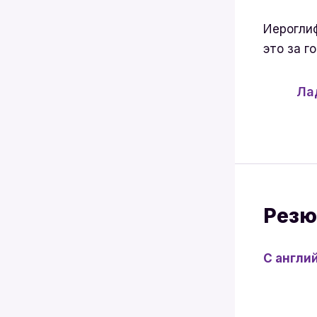
Иерогли
это за го
Ла
Резю
С англи