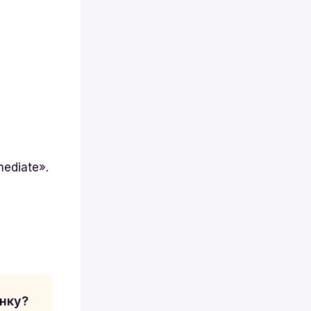
ediate».
нку?