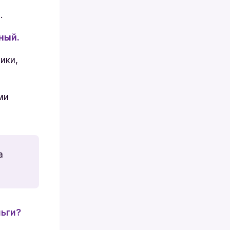
.
ный.
ики,
ми
а
ньги?