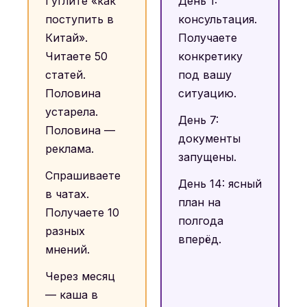
Гуглите «как
День 1:
поступить в
консультация.
Китай».
Получаете
Читаете 50
конкретику
статей.
под вашу
Половина
ситуацию.
устарела.
День 7:
Половина —
документы
реклама.
запущены.
Спрашиваете
День 14: ясный
в чатах.
план на
Получаете 10
полгода
разных
вперёд.
мнений.
Через месяц
— каша в